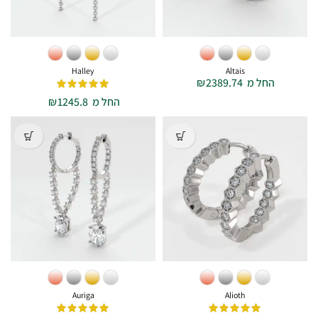
Halley
Altais
החל מ
2389.74
₪
החל מ
1245.8
₪
Auriga
Alioth