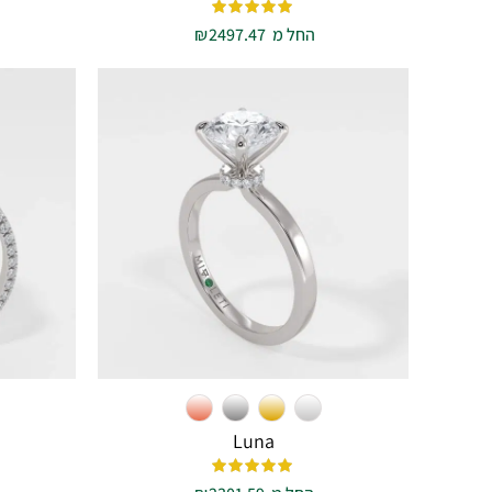
החל מ
2497.47
₪
Luna