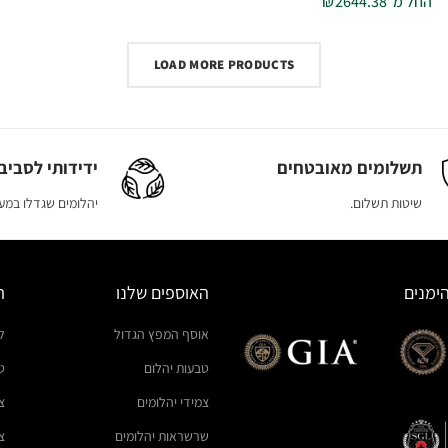
החל מ
2644.38
₪
LOAD MORE PRODUCTS
תשלומים מאובטחים
ידידותי לסביב
שיטות תשלום.
יהלומים שגדלו במ
ימנים
האוספים שלנו
ת
אוסף המפץ הגדול
ל
טבעות יהלום
ט
צמידי יהלומים
צ
שרשראות יהלומים
צ