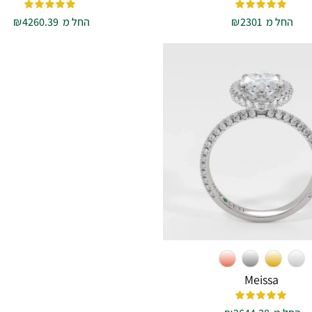
החל מ
2301
₪
החל מ
4260.39
₪
Meissa