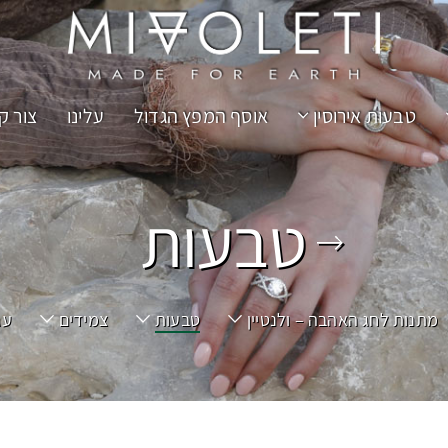
טבעות אירוסין
אוסף המפץ הגדול
עלינו
צור ק
טבעות
מתנות לחג האהבה – ולנטיין
טבעות
צמידים
עג