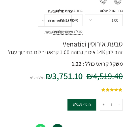
בחר גודל יהלום
בחר באיכות יהלום
בחר גודל טבעת
טבלת איכות יהלומים
טבלת מידות טבעת
טבעת אירוסין Venatici
זהב לבן 14K
איכות גבוהה
1.00 קראט
יהלום בחיתוך עגול
משקל קראט כולל :
1.22
4,519.40
₪
המחיר
3,751.10
₪
המחיר
המקורי
הנוכחי
כולל מע"מ
היה:
הוא:
₪3,751.10.
₪4,519.40.
כמות של Venatici
הוסף לעגלה