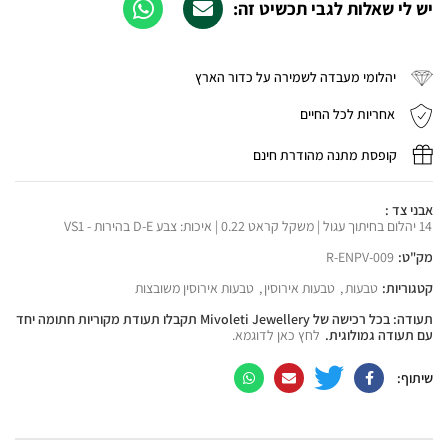
יש לי שאלות לגבי תכשיט זה:
יהלומי מעבדה לשמירה על כדור הארץ
אחריות לכל החיים
קופסת מתנה מהודרת חינם
אבני צד :
14 יהלום בחיתוך עגול | משקל קראט 0.22 | איכות: צבע D-E בהירות - VS1
מק"ט:
R-ENPV-009
קטגוריות:
טבעות
,
טבעות אירוסין
,
טבעות אירוסין משובצות
תעודה: בכל רכישה של Mivoleti Jewellery תקבלו תעודת מקוריות חתומה יחד
עם תעודה גמולוגית.
לחץ כאן לדוגמא.
שיתוף